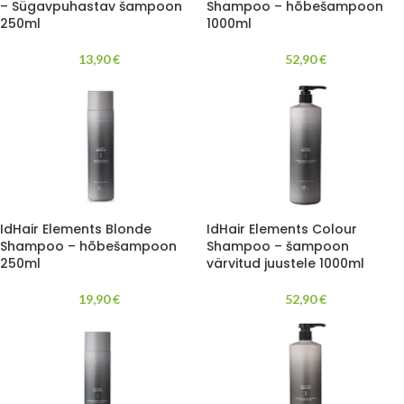
– Sügavpuhastav šampoon
Shampoo – hõbešampoon
250ml
1000ml
13,90
€
52,90
€
IdHair Elements Blonde
IdHair Elements Colour
Shampoo – hõbešampoon
Shampoo – šampoon
250ml
värvitud juustele 1000ml
19,90
€
52,90
€